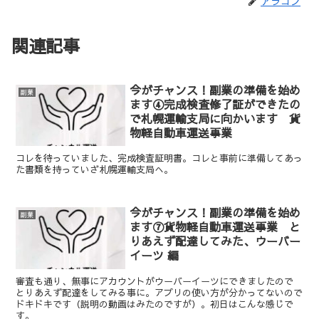
アラコン
関連記事
今がチャンス！副業の準備を始め
副業
ます④完成検査修了証ができたの
で札幌運輸支局に向かいます 貨
物軽自動車運送事業
コレを待っていました、完成検査証明書。コレと事前に準備してあっ
た書類を持っていざ札幌運輸支局へ。
今がチャンス！副業の準備を始め
副業
ます⑦貨物軽自動車運送事業 と
りあえず配達してみた、ウーバー
イーツ 編
審査も通り、無事にアカウントがウーバーイーツにできましたので
とりあえず配達をしてみる事に。アプリの使い方が分かってないので
ドキドキです（説明の動画はみたのですが）。初日はこんな感じで
す。