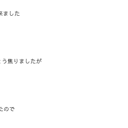
来ました
とう焦りましたが
たので