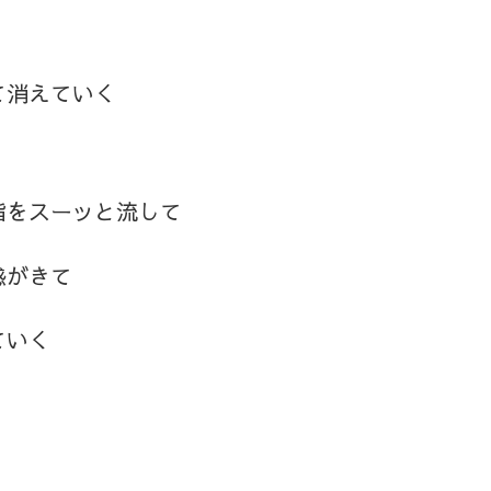
て消えていく
脂をスーッと流して
感がきて
ていく