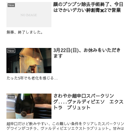
顔のブツブツ除去手術終了、今日
New
はでかいデカい絆創膏✖️2で営業
無事、終了しました。
3月22日(日)、お休みをいただき
New
ます
たった5年でも老化を感じる‥
さわやか超辛口スパークリン
New
グ‥‥ヴァルディビエソ エクス
トラ ブリュット
超辛口だけど飲みやすい、この難しい条件をクリアしたスパークリン
グワインがコチラ、ヴァルディビエソエクストラブリュット。甘みは