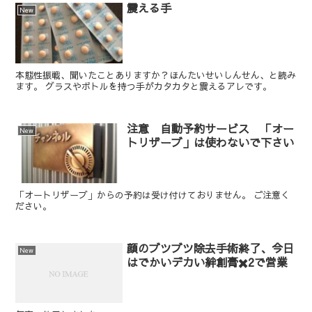
震える手
New
本態性振戦、聞いたことありますか？ほんたいせいしんせん、と読み
ます。 グラスやボトルを持つ手がカタカタと震えるアレです。
注意 自動予約サービス 「オー
New
トリザーブ」は使わないで下さい
「オートリザーブ」からの予約は受け付けておりません。 ご注意く
ださい。
顔のブツブツ除去手術終了、今日
New
はでかいデカい絆創膏✖️2で営業