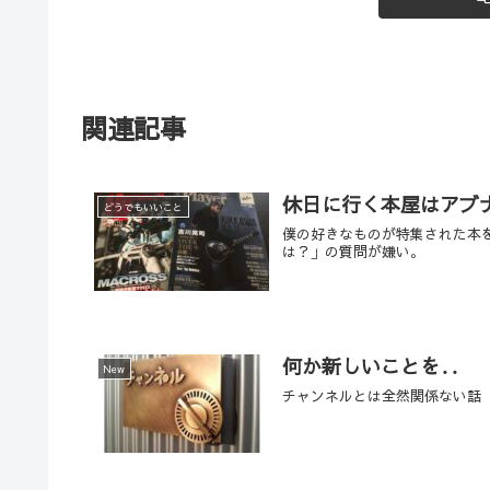
関連記事
休日に行く本屋はアブ
どうでもいいこと
僕の好きなものが特集された本
は？」の質問が嫌い。
何か新しいことを‥
New
チャンネルとは全然関係ない話