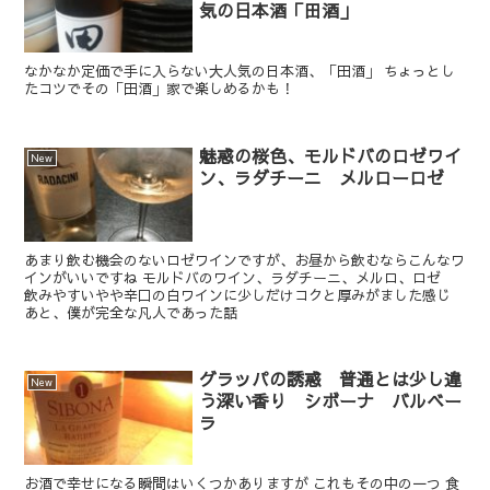
気の日本酒「田酒」
なかなか定価で手に入らない大人気の日本酒、「田酒」 ちょっとし
たコツでその「田酒」家で楽しめるかも！
魅惑の桜色、モルドバのロゼワイ
New
ン、ラダチーニ メルローロゼ
あまり飲む機会のないロゼワインですが、お昼から飲むならこんなワ
インがいいですね モルドバのワイン、ラダチーニ、メルロ、ロゼ
飲みやすいやや辛口の白ワインに少しだけコクと厚みがました感じ
あと、僕が完全な凡人であった話
グラッパの誘惑 普通とは少し違
New
う深い香り シボーナ バルベー
ラ
お酒で幸せになる瞬間はいくつかありますが これもその中の一つ 食