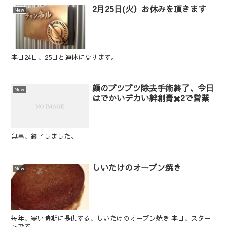
2月25日(火）お休みを頂きます
New
本日24日、25日と連休になります。
顔のブツブツ除去手術終了、今日
New
はでかいデカい絆創膏✖️2で営業
無事、終了しました。
しいたけのオーブン焼き
New
毎年、寒い時期に提供する、しいたけのオーブン焼き 本日、スター
トです