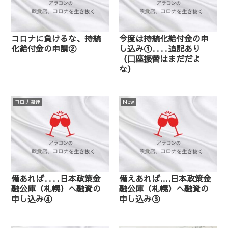
コロナに負けるな、持続
今度は持続化給付金の申
化給付金の申請②
し込み①‥‥追記あり
（口座振替はまだだよ
な）
コロナ関連
New
備あれば‥‥日本政策金
備えあれば….日本政策金
融公庫（札幌）へ融資の
融公庫（札幌）へ融資の
申し込み④
申し込み③