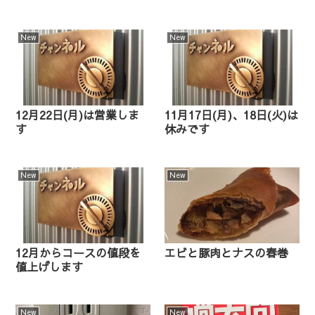
New
New
12月22日(月)は営業しま
11月17日(月)、18日(火)は
す
休みです
New
New
12月からコースの値段を
エビと豚肉とナスの春巻
値上げします
New
New