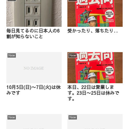
毎日見てるのに日本人の6
受かったり、落ちたり‥
割が知らないこと
New
New
10月5日(日)〜7日(火)は休
本日、22日は営業しま
みです
す。23日〜25日は休みで
す。
New
New