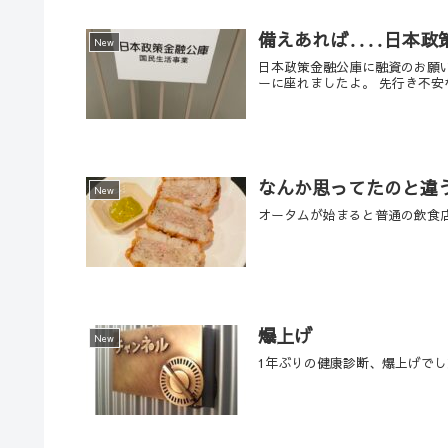
備えあれば‥‥日本政
New
日本政策金融公庫に融資のお願
ーに座れましたよ。 先行き不安
なんか思ってたのと違
New
オータムが始まると普通の飲食
爆上げ
New
1年ぶりの健康診断、爆上げで