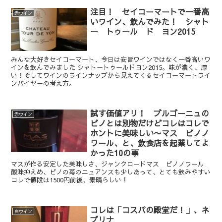
注目！ セイコーマートで一番高
赤ワイン
いワイン、飲んでみた！ シャト
ー トゥール ド ヨン2015
みんな大好きセイコーマート、今日は安旨ワインではなく一番高いワ
インを飲んでみました シャトートゥールドヨン2015。味が濃く、厚
い！そしてワインのラインナップから見えてくるセイコーマートワイ
ンバイヤーの考え方。
試す価値アリ！ ブルゴーニュの
赤ワイン
ピノとは別物だけどコレはコレで
ホントに美味しい〜マス ピノノ
ワール、と、飲食店を起業してよ
かった10の事
マスが作る安定した美味しさ、ジャンクロードマス ピノノワール
酸味抑えめ、ピノの苺のニュアンスも少しあって、とても飲みやすい
コレで値段は1500円前後、素晴らしい！
コレは「コスパの殿堂だ！」、ネ
白ワイン
ブリナ