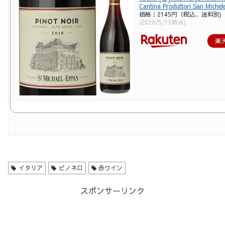
Cantina Produttori San Michel
価格：2145円（税込、送料別)
(2020/5/13時点)
楽
イタリア
ピノネロ
赤ワイン
スポンサーリンク