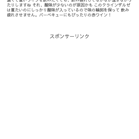
濃くて重いワインを飲みたくても、飲み疲れしてなかなか進まなかっ
たりしますね それ、酸味が少ないのが原因かも このクラインザルゼ
は重たいのにしっかり酸味が入っているので味の輪郭を保って 飲み
疲れさせません。バーベキューにもぴったりの赤ワイン！
スポンサーリンク