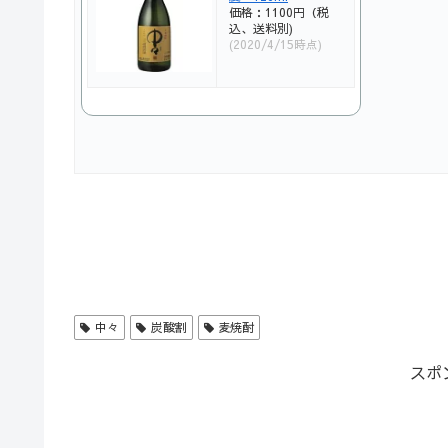
価格：1100円（税
込、送料別)
(2020/4/15時点)
中々
炭酸割
麦焼酎
スポ