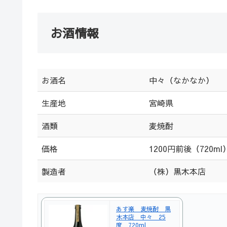
お酒情報
お酒名
中々（なかなか）
生産地
宮崎県
酒類
麦焼酎
価格
1200円前後（720ml
製造者
（株）黒木本店
あす楽 麦焼酎 黒
木本店 中々 25
度 720ml