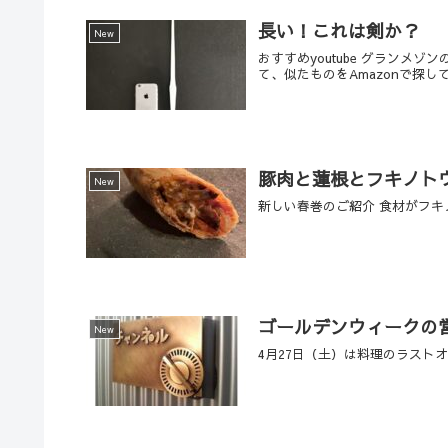
長い！これは剣か？
New
おすすめyoutube グラン
て、似たものをAmazonで探
豚肉と蓮根とフキノト
New
新しい春巻のご紹介 食材がフ
ゴールデンウィークの
New
4月27日（土）は料理のラストオ