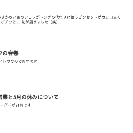
メゾンのまかない飯のシェフがトングの代わりに使うピンセットがカッコ良く
してポチッと‥ 剣が届きました（笑）
ウの春巻
キノトウなのでお早めに
営業と5月の休みについて
ーダーが21時です