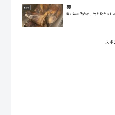
筍
New
春の味の代表格、筍を炊きまし
スポ